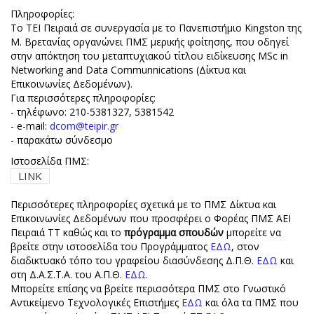
Πληροφορίες:
Το ΤΕΙ Πειραιά σε συνεργασία με το Πανεπιστήμιο Kingston της
Μ. Βρετανίας οργανώνει ΠΜΣ μερικής φοίτησης, που οδηγεί
στην απόκτηση του μεταπτυχιακού τίτλου ειδίκευσης MSc in
Networking and Data Communnications (Δίκτυα και
Επικοινωνίες Δεδομένων).
Για περισσότερες πληροφορίες:
- τηλέφωνο: 210-5381327, 5381542
- e-mail:
dcom@teipir.gr
- παρακάτω σύνδεσμο
Ιστοσελίδα ΠΜΣ:
LINK
Περισσότερες πληροφορίες σχετικά με το ΠΜΣ Δίκτυα και
Επικοινωνίες Δεδομένων που προσφέρει ο Φορέας ΠΜΣ ΑΕΙ
Πειραιά ΤΤ καθώς και το
πρόγραμμα σπουδών
μπορείτε να
βρείτε στην ιστοσελίδα του Προγράμματος
ΕΔΩ
, στον
διαδικτυακό τόπο του γραφείου διασύνδεσης Δ.Π.Θ.
ΕΔΩ
και
στη Δ.Α.Σ.Τ.Α. του Α.Π.Θ.
ΕΔΩ
.
Μπορείτε επίσης να βρείτε περισσότερα ΠΜΣ στο Γνωστικό
Αντικείμενο Τεχνολογικές Επιστήμες
ΕΔΩ
και όλα τα ΠΜΣ που