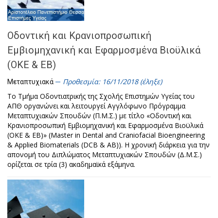
Οδοντική και Κρανιοπροσωπική
Εμβιομηχανική και Εφαρμοσμένα Βιοϋλικά
(ΟΚΕ & ΕΒ)
Προθεσμία: 16/11/2018 (έληξε)
Μεταπτυχιακά
Το Τμήμα Οδοντιατρικής της Σχολής Επιστημών Υγείας του
ΑΠΘ οργανώνει και λειτουργεί Αγγλόφωνο Πρόγραμμα
Μεταπτυχιακών Σπουδών (Π.Μ.Σ.) με τίτλο «Οδοντική και
Κρανιοπροσωπική Εμβιομηχανική και Εφαρμοσμένα Βιοϋλικά
(ΟΚΕ & ΕΒ)» (Master in Dental and Craniofacial Bioengineering
& Applied Biomaterials (DCB & AB)). Η χρονική διάρκεια για την
απονομή του Διπλώματος Μεταπτυχιακών Σπουδών (Δ.Μ.Σ.)
ορίζεται σε τρία (3) ακαδημαϊκά εξάμηνα.