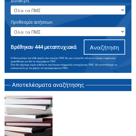
Δίδακτρα:
Προθεσμία αιτήσεων:
Αναζήτηση
Βρέθηκαν 444 μεταπτυχιακά
Η ιδιαιτερότητα του κάθε φορέα που παρέχει ΠΜΣ δεν μας επιτρέπει πάντα να έχουμε ενημέρωση
εμπρόθεσμα για όλα τα παρεχόμενα ΠΜΣ.
Έτσι δεν φέρουμε καμία ευθύνη σε περίπτωση πλημμελούς καταχώρισης ΠΜΣ. Θα συνιστούσαμε να
επικοινωνείτε με τον φορέα του προσφερόμενου ΠΜΣ.
Αποτελέσματα αναζήτησης