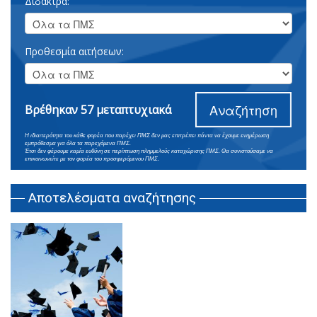
Δίδακτρα:
Προθεσμία αιτήσεων:
Αναζήτηση
Βρέθηκαν 57 μεταπτυχιακά
Η ιδιαιτερότητα του κάθε φορέα που παρέχει ΠΜΣ δεν μας επιτρέπει πάντα να έχουμε ενημέρωση
εμπρόθεσμα για όλα τα παρεχόμενα ΠΜΣ.
Έτσι δεν φέρουμε καμία ευθύνη σε περίπτωση πλημμελούς καταχώρισης ΠΜΣ. Θα συνιστούσαμε να
επικοινωνείτε με τον φορέα του προσφερόμενου ΠΜΣ.
Αποτελέσματα αναζήτησης