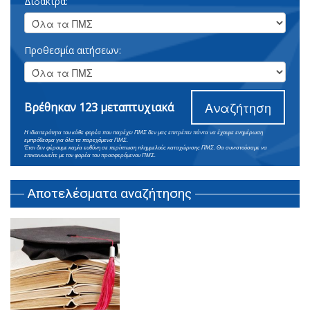
Δίδακτρα:
Προθεσμία αιτήσεων:
Αναζήτηση
Βρέθηκαν 123 μεταπτυχιακά
Η ιδιαιτερότητα του κάθε φορέα που παρέχει ΠΜΣ δεν μας επιτρέπει πάντα να έχουμε ενημέρωση
εμπρόθεσμα για όλα τα παρεχόμενα ΠΜΣ.
Έτσι δεν φέρουμε καμία ευθύνη σε περίπτωση πλημμελούς καταχώρισης ΠΜΣ. Θα συνιστούσαμε να
επικοινωνείτε με τον φορέα του προσφερόμενου ΠΜΣ.
Αποτελέσματα αναζήτησης