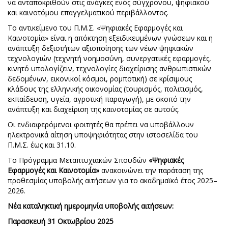
να ανταποκριθούν στις ανάγκες ενός σύγχρονου, ψηφιακού
και καινοτόμου επαγγελματικού περιβάλλοντος.
Το αντικείμενο του Π.Μ.Σ. «Ψηφιακές Εφαρμογές και
Καινοτομία» είναι η απόκτηση εξειδικευμένων γνώσεων και η
ανάπτυξη δεξιοτήτων αξιοποίησης των νέων ψηφιακών
τεχνολογιών (τεχνητή νοημοσύνη, συνεργατικές εφαρμογές,
κινητό υπολογίζειν, τεχνολογίες διαχείρισης ανθρωπιστικών
δεδομένων, εικονικοί κόσμοι, ρομποτική) σε κρίσιμους
κλάδους της ελληνικής οικονομίας (τουρισμός, πολιτισμός,
εκπαίδευση, υγεία, αγροτική παραγωγή), με σκοπό την
ανάπτυξη και διαχείριση της καινοτομίας σε αυτούς.
Οι ενδιαφερόμενοι φοιτητές θα πρέπει να υποβάλλουν
ηλεκτρονικά αίτηση υποψηφιότητας στην ιστοσελίδα του
Π.Μ.Σ. έως και 31.10.
Το Πρόγραμμα Μεταπτυχιακών Σπουδών
«Ψηφιακές
Εφαρμογές και Καινοτομία»
ανακοινώνει την παράταση της
προθεσμίας υποβολής αιτήσεων για το ακαδημαϊκό έτος 2025–
2026.
Νέα καταληκτική ημερομηνία υποβολής αιτήσεων:
Παρασκευή 31 Οκτωβρίου 2025