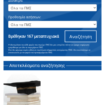
Δίδακτρα:
Προθεσμία αιτήσεων:
Αναζήτηση
Βρέθηκαν 167 μεταπτυχιακά
Η ιδιαιτερότητα του κάθε φορέα που παρέχει ΠΜΣ δεν μας επιτρέπει πάντα να έχουμε ενημέρωση
εμπρόθεσμα για όλα τα παρεχόμενα ΠΜΣ.
Έτσι δεν φέρουμε καμία ευθύνη σε περίπτωση πλημμελούς καταχώρισης ΠΜΣ. Θα συνιστούσαμε να
επικοινωνείτε με τον φορέα του προσφερόμενου ΠΜΣ.
Αποτελέσματα αναζήτησης