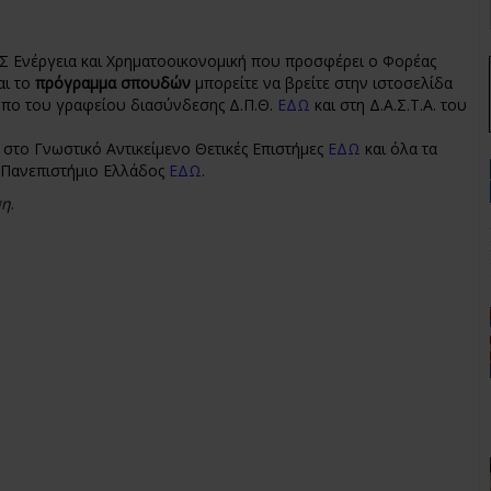
Σ Ενέργεια και Χρηματοοικονομική που προσφέρει ο Φορέας
αι το
πρόγραμμα σπουδών
μπορείτε να βρείτε στην ιστοσελίδα
τόπο του γραφείου διασύνδεσης Δ.Π.Θ.
ΕΔΩ
και στη Δ.Α.Σ.Τ.Α. του
στο Γνωστικό Αντικείμενο Θετικές Επιστήμες
ΕΔΩ
και όλα τα
 Πανεπιστήμιο Ελλάδος
ΕΔΩ
.
ση
.