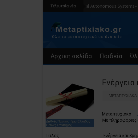
«Aerial Autonomous Systems» Αγγλό
Τελευταία νέα
Αρχική σελίδα
Παιδεία
Όλ
Ενέργεια
ΜΕΤΑΠΤΥΧΙΑΚΑ
Μεταπτυχιακά
Με πληροφοριες
Τίτλος:
Ενέργεια και Χρ