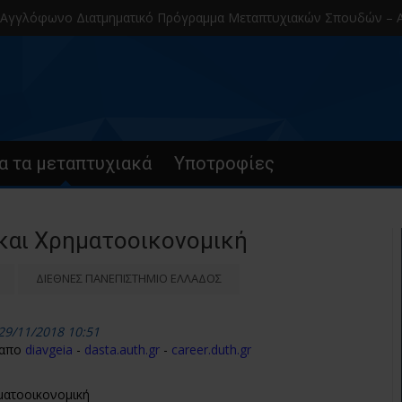
φωνο Διατμηματικό Πρόγραμμα Μεταπτυχιακών Σπουδών – Α.Π.Θ.
α τα μεταπτυχιακά
Υποτροφίες
 και Χρηματοοικονομική
ΔΙΕΘΝΕΣ ΠΑΝΕΠΙΣΤΗΜΙΟ ΕΛΛΑΔΟΣ
29/11/2018 10:51
 απο
diavgeia
-
dasta.auth.gr
-
career.duth.gr
ηματοοικονομική