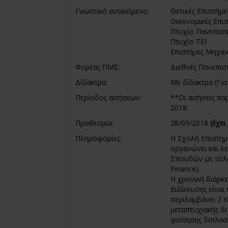
Γνωστικό αντικείμενο:
Θετικές Επιστήμε
Οικονομικές Επι
Πτυχίο Πανεπιστ
Πτυχίο ΤΕΙ
Επιστήμες Μηχα
Φορέας ΠΜΣ:
Διεθνές Πανεπισ
Δίδακτρα:
Με δίδακτρα (Για
Περίοδος αιτήσεων:
**Οι αιτήσεις πα
2018.
Προθεσμία:
28/09/2018
(έχει
Πληροφορίες:
Η Σχολή Επιστημ
οργανώνει και λ
Σπουδών με τίτλο
Finance).
Η χρονική διάρκ
Ειδίκευσης είναι
περιλαμβάνει 2 ε
μεταπτυχιακής δι
φοίτησης διπλασι