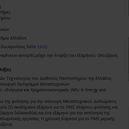
ς
στήμες
ημίου
νικών
τήμιο Ελλάδος
 διευκρινίσεις δείτε
ΕΔΩ
)
ραμένουν ανοιχτές μέχρι την έναρξη του εξαμήνου: Οκτώβριος
 λήξει)
ών Τεχνολογίας του Διεθνούς Πανεπιστημίου της Ελλάδος
ειτουργεί Πρόγραμμα Μεταπτυχιακών
: «Ενέργεια και Χρηματοοικονομική» (ΜSc in Energy and
εια της φοίτησης για την απονομή Μεταπτυχιακού Διπλώματος
 τρία (3) ακαδημαϊκά εξάμηνα για το ΠΜΣ πλήρους φοίτησης και
ξάμηνα διδασκαλίας και ένα εξάμηνο για την εκπόνηση της
πλωματικής εργασίας. Η χρονική διάρκεια για το ΠΜΣ μερικής
άζεται.