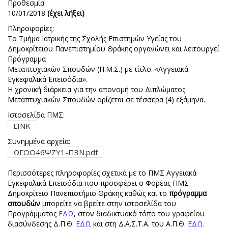
Προθεσμία:
10/01/2018
(έχει λήξει)
Πληροφορίες:
Το Τμήμα Ιατρικής της Σχολής Επιστημών Υγείας του
Δημοκρίτειου Πανεπιστημίου Θράκης οργανώνει και λειτουργεί
Πρόγραμμα
Μεταπτυχιακών Σπουδών (Π.Μ.Σ.) με τίτλο: «Αγγειακά
Εγκεφαλικά Επεισόδια».
Η χρονική διάρκεια για την απονομή του Διπλώματος
Μεταπτυχιακών Σπουδών ορίζεται σε τέσσερα (4) εξάμηνα.
Ιστοσελίδα ΠΜΣ:
LINK
Συνημμένα αρχεία:
ΩΓΟΟ46ΨΖΥ1-Π3Ν.pdf
Περισσότερες πληροφορίες σχετικά με το ΠΜΣ Αγγειακά
Εγκεφαλικά Επεισόδια που προσφέρει ο Φορέας ΠΜΣ
Δημοκρίτειο Πανεπιστήμιο Θράκης καθώς και το
πρόγραμμα
σπουδών
μπορείτε να βρείτε στην ιστοσελίδα του
Προγράμματος
ΕΔΩ
, στον διαδικτυακό τόπο του γραφείου
διασύνδεσης Δ.Π.Θ.
ΕΔΩ
και στη Δ.Α.Σ.Τ.Α. του Α.Π.Θ.
ΕΔΩ
.