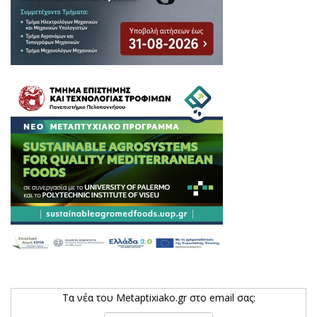
Τα νέα του Metaptixiako.gr στο email σας: