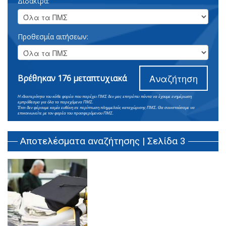
Δίδακτρα:
Προθεσμία αιτήσεων:
Αναζήτηση
Βρέθηκαν 176 μεταπτυχιακά
Η ιδιαιτερότητα του κάθε φορέα που παρέχει ΠΜΣ δεν μας επιτρέπει πάντα να έχουμε ενημέρωση
εμπρόθεσμα για όλα τα παρεχόμενα ΠΜΣ.
Έτσι δεν φέρουμε καμία ευθύνη σε περίπτωση πλημμελούς καταχώρισης ΠΜΣ. Θα συνιστούσαμε να
επικοινωνείτε με τον φορέα του προσφερόμενου ΠΜΣ.
Αποτελέσματα αναζήτησης | Σελίδα 3