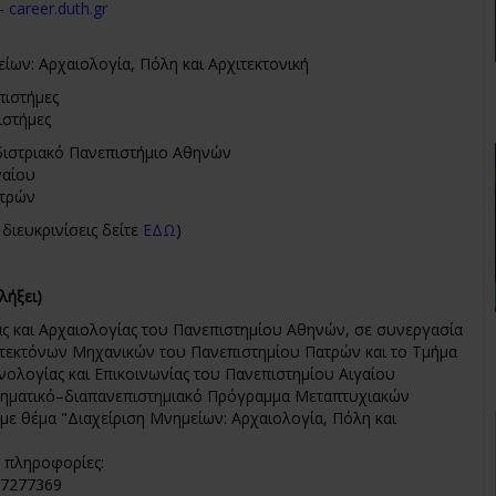
-
career.duth.gr
ίων: Αρχαιολογία, Πόλη και Αρχιτεκτονική
πιστήμες
ιστήμες
διστριακό Πανεπιστήμιο Αθηνών
γαίου
ατρών
 διευκρινίσεις δείτε
ΕΔΩ
)
 λήξει)
ας και Αρχαιολογίας του Πανεπιστημίου Αθηνών, σε συνεργασία
ιτεκτόνων Μηχανικών του Πανεπιστημίου Πατρών και το Τμήμα
νολογίας και Επικοινωνίας του Πανεπιστημίου Αιγαίου
ηματικό–διαπανεπιστημιακό Πρόγραμμα Μεταπτυχιακών
ε θέμα "Διαχείριση Μνημείων: Αρχαιολογία, Πόλη και
ς πληροφορίες:
-7277369