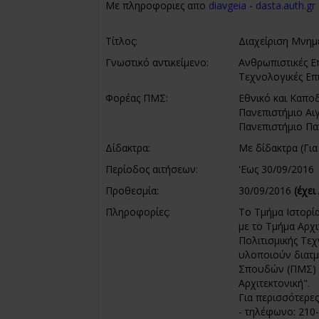
Με πληροφοριες απο
diavgeia
-
dasta.auth.gr
Τίτλος:
Διαχείριση Μνημε
Γνωστικό αντικείμενο:
Ανθρωπιστικές Ε
Τεχνολογικές Επ
Φορέας ΠΜΣ:
Εθνικό και Καπο
Πανεπιστήμιο Αι
Πανεπιστήμιο Π
Δίδακτρα:
Με δίδακτρα (Για
Περίοδος αιτήσεων:
'Eως 30/09/2016
Προθεσμία:
30/09/2016
(έχει
Πληροφορίες:
Το Τμήμα Ιστορί
με το Τμήμα Αρχ
Πολιτισμικής Τεχ
υλοποιούν διατμ
Σπουδών (ΠΜΣ) μ
Αρχιτεκτονική".
Για περισσότερε
- τηλέφωνο: 210