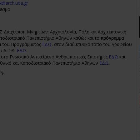
x@arch.uoa.gr
δεσμο
 Διαχείριση Μνημείων: Αρχαιολογία, Πόλη και Αρχιτεκτονική
ποδιστριακό Πανεπιστήμιο Αθηνών καθώς και το
πρόγραμμα
δα του Προγράμματος
ΕΔΩ
, στον διαδικτυακό τόπο του γραφείου
ου Α.Π.Θ.
ΕΔΩ
.
 στο Γνωστικό Αντικείμενο Ανθρωπιστικές Επιστήμες
ΕΔΩ
και
θνικό και Καποδιστριακό Πανεπιστήμιο Αθηνών
ΕΔΩ
.
ση
.