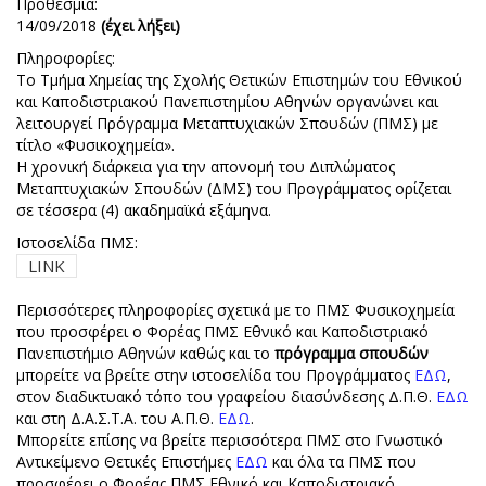
Προθεσμία:
14/09/2018
(έχει λήξει)
Πληροφορίες:
Το Τμήμα Χημείας της Σχολής Θετικών Επιστημών του Εθνικού
και Καποδιστριακού Πανεπιστημίου Αθηνών οργανώνει και
λειτουργεί Πρόγραμμα Μεταπτυχιακών Σπουδών (ΠΜΣ) με
τίτλο «Φυσικοχημεία».
Η χρονική διάρκεια για την απονομή του Διπλώματος
Μεταπτυχιακών Σπουδών (ΔΜΣ) του Προγράμματος ορίζεται
σε τέσσερα (4) ακαδημαϊκά εξάμηνα.
Ιστοσελίδα ΠΜΣ:
LINK
Περισσότερες πληροφορίες σχετικά με το ΠΜΣ Φυσικοχημεία
που προσφέρει ο Φορέας ΠΜΣ Εθνικό και Καποδιστριακό
Πανεπιστήμιο Αθηνών καθώς και το
πρόγραμμα σπουδών
μπορείτε να βρείτε στην ιστοσελίδα του Προγράμματος
ΕΔΩ
,
στον διαδικτυακό τόπο του γραφείου διασύνδεσης Δ.Π.Θ.
ΕΔΩ
και στη Δ.Α.Σ.Τ.Α. του Α.Π.Θ.
ΕΔΩ
.
Μπορείτε επίσης να βρείτε περισσότερα ΠΜΣ στο Γνωστικό
Αντικείμενο Θετικές Επιστήμες
ΕΔΩ
και όλα τα ΠΜΣ που
προσφέρει ο Φορέας ΠΜΣ Εθνικό και Καποδιστριακό