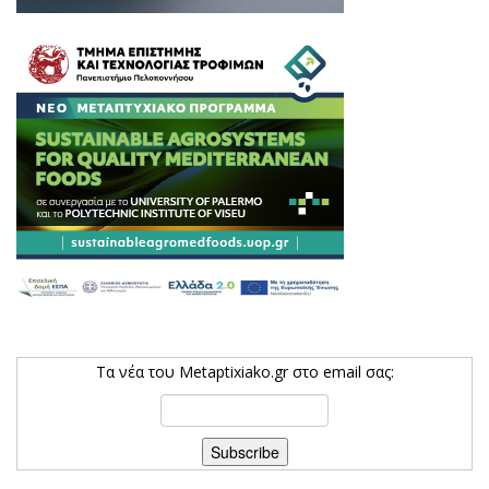
Τα νέα του Metaptixiako.gr στο email σας: