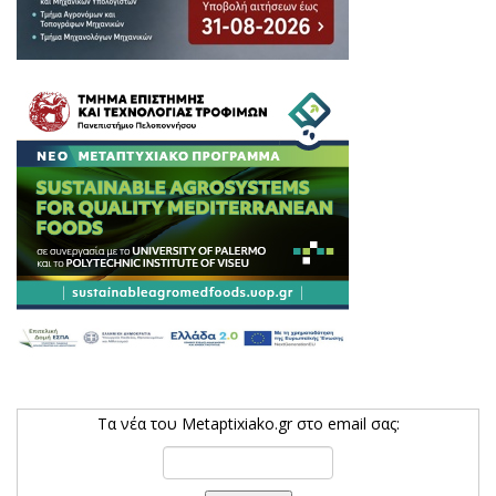
Τα νέα του Metaptixiako.gr στο email σας: