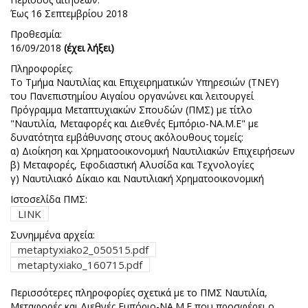
Έως 16 Σεπτεμβρίου 2018
Προθεσμία:
16/09/2018
(έχει λήξει)
Πληροφορίες:
Το Τμήμα Ναυτιλίας και Επιχειρηματικών Υπηρεσιών (ΤΝΕΥ)
του Πανεπιστημίου Αιγαίου οργανώνει και λειτουργεί
Πρόγραμμα Μεταπτυχιακών Σπουδών (ΠΜΣ) με τίτλο
"Ναυτιλία, Μεταφορές και Διεθνές Εμπόριο-ΝΑ.Μ.Ε" με
δυνατότητα εμβάθυνσης στους ακόλουθους τομείς:
α) Διοίκηση και Χρηματοοικονομική Ναυτιλιακών Επιχειρήσεων
β) Μεταφορές, Εφοδιαστική Αλυσίδα και Τεχνολογίες
γ) Ναυτιλιακό Δίκαιο και Ναυτιλιακή Χρηματοοικονομική
Ιστοσελίδα ΠΜΣ:
LINK
Συνημμένα αρχεία:
metaptyxiako2_050515.pdf
metaptyxiako_160715.pdf
Περισσότερες πληροφορίες σχετικά με το ΠΜΣ Ναυτιλία,
Μεταφορές και Διεθνές Εμπόριο-ΝΑ.Μ.Ε που προσφέρει ο