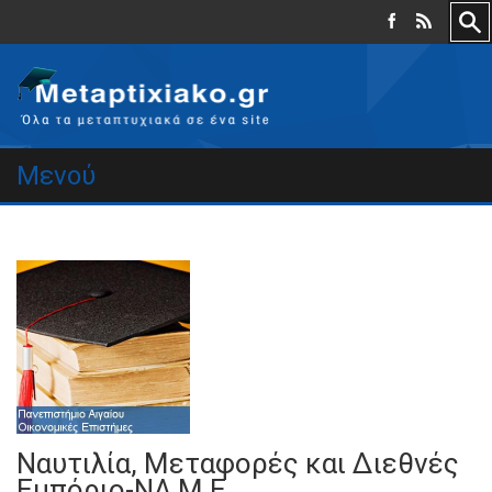
Μενού
Ναυτιλία, Μεταφορές και Διεθνές
Εμπόριο-ΝΑ.Μ.Ε