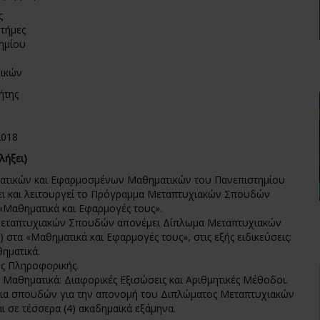
ς
στήμες
ημίου
νικών
ήτης
2018
 λήξει)
ατικών και Εφαρμοσμένων Μαθηματικών του Πανεπιστημίου
ι και λειτουργεί το Πρόγραμμα Μεταπτυχιακών Σπουδών
ο «Μαθηματικά και Εφαρμογές τους».
εταπτυχιακών Σπουδών απονέμει Δίπλωμα Μεταπτυχιακών
 στα «Μαθηματικά και Εφαρμογές τους», στις εξής ειδικεύσεις:
ηματικά.
ης Πληροφορικής.
 Μαθηματικά: Διαφορικές Εξισώσεις και Αριθμητικές Μέθοδοι.
εια σπουδών για την απονομή του Διπλώματος Μεταπτυχιακών
 σε τέσσερα (4) ακαδημαϊκά εξάμηνα.