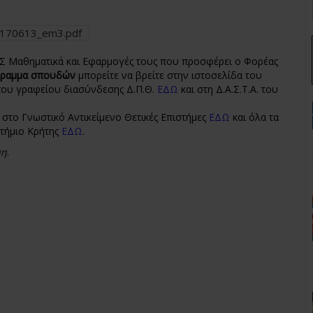
_170613_em3.pdf
ΜΣ Μαθηματικά και Εφαρμογές τους που προσφέρει ο Φορέας
ραμμα σπουδών
μπορείτε να βρείτε στην ιστοσελίδα του
 του γραφείου διασύνδεσης Δ.Π.Θ.
ΕΔΩ
και στη Δ.Α.Σ.Τ.Α. του
στο Γνωστικό Αντικείμενο Θετικές Επιστήμες
ΕΔΩ
και όλα τα
τήμιο Κρήτης
ΕΔΩ
.
ση
.