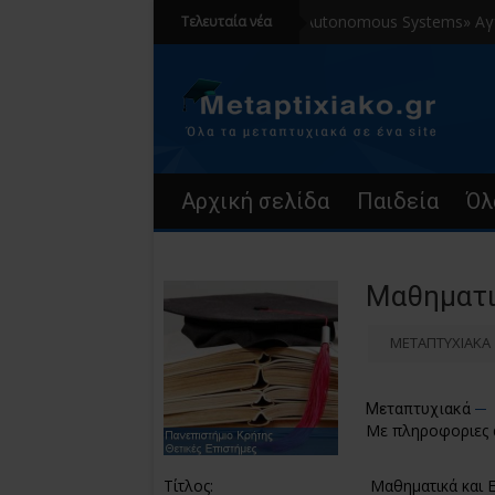
«Aerial Autonomous Systems» Αγγλόφω
Τελευταία νέα
Αρχική σελίδα
Παιδεία
Όλ
Μαθηματι
ΜΕΤΑΠΤΥΧΙΑΚΑ
Μεταπτυχιακά
Με πληροφοριες
Τίτλος:
Μαθηματικά και 