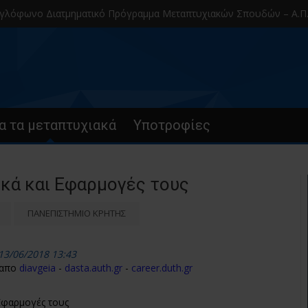
νο Διατμηματικό Πρόγραμμα Μεταπτυχιακών Σπουδών – Α.Π.Θ.
α τα μεταπτυχιακά
Υποτροφίες
κά και Εφαρμογές τους
ΠΑΝΕΠΙΣΤΗΜΙΟ ΚΡΗΤΗΣ
13/06/2018 13:43
 απο
diavgeia
-
dasta.auth.gr
-
career.duth.gr
Εφαρμογές τους