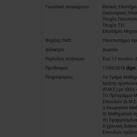
Γνωστικό αντικείμενο:
Θετικές Επιστήμε
Οικονομικές Επι
Πτυχίο Πανεπιστ
Πτυχίο ΤΕΙ
Επιστήμες Μηχα
Φορέας ΠΜΣ:
Πανεπιστήμιο Κρ
Δίδακτρα:
Δωρεάν
Περίοδος αιτήσεων:
Έως 17 Ιουνίου 
Προθεσμία:
17/06/2018
(έχει
Πληροφορίες:
Το Τμήμα Μαθημ
Κρήτης οργανώνε
(Π.Μ.Σ.) με τίτλ
Το Πρόγραμμα Μ
Σπουδών (Δ.Μ.Σ.)
Ι) Θεωρητικά Μαθ
II) Μαθηματικά τ
III) Εφαρμοσμένα
Η χρονική διάρκ
Σπουδών ορίζεται