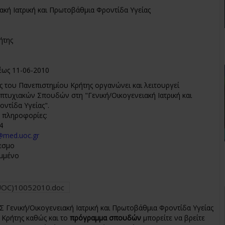
ακή Ιατρική και Πρωτοβάθμια Φροντίδα Υγείας
ήτης
έως 11-06-2010
ς του Πανεπιστημίου Κρήτης οργανώνει και λειτουργεί
τυχιακών Σπουδών στη "Γενική/Οικογενειακή Ιατρική και
ντίδα Υγείας".
ς πληροφορίες:
4
@med.uoc.gr
εσμο
μμένο
i_UOC)10052010.doc
 Γενική/Οικογενειακή Ιατρική και Πρωτοβάθμια Φροντίδα Υγείας
Κρήτης καθώς και το
πρόγραμμα σπουδών
μπορείτε να βρείτε