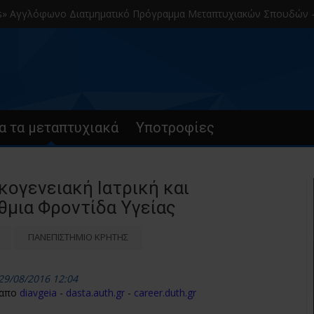
λόφωνο Διατμηματικό Πρόγραμμα Μεταπτυχιακών Σπουδών – Α.Π.Θ.
α τα μεταπτυχιακά
Υποτροφίες
κογενειακή Ιατρική και
μια Φροντίδα Υγείας
ΠΑΝΕΠΙΣΤΗΜΙΟ ΚΡΗΤΗΣ
29/08/2016 12:04
 απο
diavgeia
-
dasta.auth.gr
-
career.duth.gr