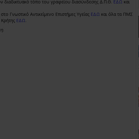
ον διαδικτυακό τόπο του γραφείου διασύνδεσης Δ.Π.Θ.
ΕΔΩ
και
στο Γνωστικό Αντικείμενο Επιστήμες Υγείας
ΕΔΩ
και όλα τα ΠΜΣ
 Κρήτης
ΕΔΩ
.
ση
.