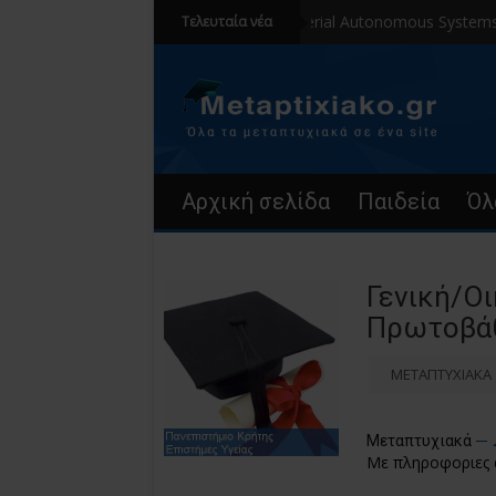
«Aerial Autonomous Systems» Αγγ
Τελευταία νέα
Αρχική σελίδα
Παιδεία
Όλ
Γενική/Οι
Πρωτοβάθ
ΜΕΤΑΠΤΥΧΙΑΚΑ
Μεταπτυχιακά
Με πληροφοριες