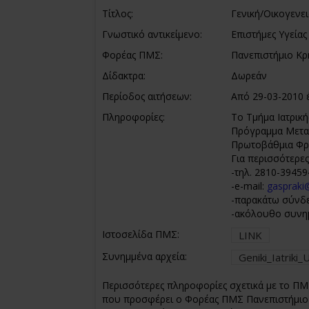
Τίτλος:
Γενική/Οικογενει
Γνωστικό αντικείμενο:
Επιστήμες Υγείας
Φορέας ΠΜΣ:
Πανεπιστήμιο Κρ
Δίδακτρα:
Δωρεάν
Περίοδος αιτήσεων:
Από 29-03-2010 
Πληροφορίες:
Το Τμήμα Ιατρική
Πρόγραμμα Μεταπ
Πρωτοβάθμια Φρο
Για περισσότερε
-τηλ. 2810-39459
-e-mail:
gaspraki
-παρακάτω σύνδ
-ακόλουθο συνη
Ιστοσελίδα ΠΜΣ:
LINK
Συνημμένα αρχεία:
Geniki_Iatrik
Περισσότερες πληροφορίες σχετικά με το ΠΜΣ
που προσφέρει ο Φορέας ΠΜΣ Πανεπιστήμιο 