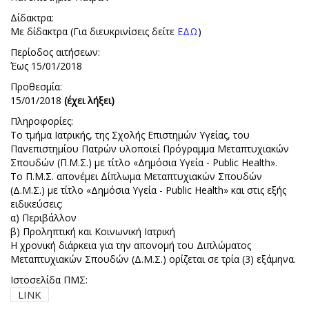
Δίδακτρα:
Με δίδακτρα (Για διευκρινίσεις δείτε
ΕΔΩ
)
Περίοδος αιτήσεων:
Έως 15/01/2018
Προθεσμία:
15/01/2018
(έχει λήξει)
Πληροφορίες:
Το τμήμα Ιατρικής, της Σχολής Επιστημών Υγείας, του
Πανεπιστημίου Πατρών υλοποιεί Πρόγραμμα Μεταπτυχιακών
Σπουδών (Π.Μ.Σ.) με τίτλο «Δημόσια Υγεία - Public Health».
Το Π.Μ.Σ. απονέμει Δίπλωμα Μεταπτυχιακών Σπουδών
(Δ.Μ.Σ.) με τίτλο «Δημόσια Υγεία - Public Health» και στις εξής
ειδικεύσεις:
α) Περιβάλλον
β) Προληπτική και Κοινωνική Ιατρική
Η χρονική διάρκεια για την απονομή του Διπλώματος
Μεταπτυχιακών Σπουδών (Δ.Μ.Σ.) ορίζεται σε τρία (3) εξάμηνα.
Ιστοσελίδα ΠΜΣ:
LINK