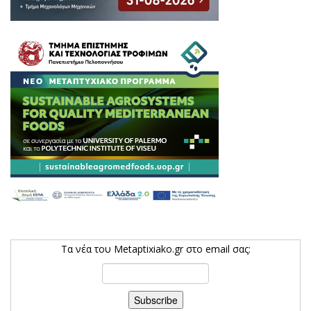
Τα νέα του Metaptixiako.gr στο email σας: