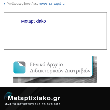
Υπόλοιπες Επιστήμες
(σύνολο: 52 - ενεργά: 0)