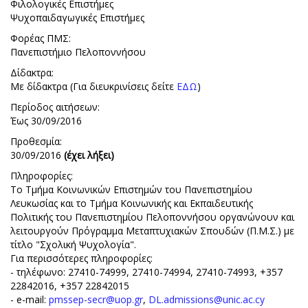
Φιλολογικές Επιστήμες
Ψυχοπαιδαγωγικές Επιστήμες
Φορέας ΠΜΣ:
Πανεπιστήμιο Πελοποννήσου
Δίδακτρα:
Με δίδακτρα (Για διευκρινίσεις δείτε
ΕΔΩ
)
Περίοδος αιτήσεων:
Έως 30/09/2016
Προθεσμία:
30/09/2016
(έχει λήξει)
Πληροφορίες:
Το Τμήμα Κοινωνικών Επιστημών του Πανεπιστημίου
Λευκωσίας και το Τμήμα Κοινωνικής και Εκπαιδευτικής
Πολιτικής του Πανεπιστημίου Πελοποννήσου οργανώνουν και
λειτουργούν Πρόγραμμα Μεταπτυχιακών Σπουδών (Π.Μ.Σ.) με
τίτλο "Σχολική Ψυχολογία".
Για περισσότερες πληροφορίες:
- τηλέφωνο: 27410-74999, 27410-74994, 27410-74993, +357
22842016, +357 22842015
- e-mail:
pmssep-secr@uop.gr
,
DL.admissions@unic.ac.cy