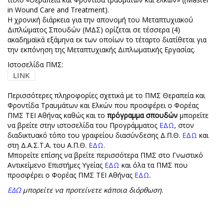
in Wound Care and Treatment).
Η χρονική διάρκεια για την απονομή του Μεταπτυχιακού
Διπλώματος Σπουδών (ΜΔΣ) ορίζεται σε τέσσερα (4)
ακαδημαϊκά εξάμηνα εκ των οποίων το τέταρτο διατίθεται για
την εκπόνηση της Μεταπτυχιακής Διπλωματικής Εργασίας.
Ιστοσελίδα ΠΜΣ:
LINK
Περισσότερες πληροφορίες σχετικά με το ΠΜΣ Θεραπεία και
Φροντίδα Τραυμάτων και Ελκών που προσφέρει ο Φορέας
ΠΜΣ ΤΕΙ Αθήνας καθώς και το
πρόγραμμα σπουδών
μπορείτε
να βρείτε στην ιστοσελίδα του Προγράμματος
ΕΔΩ
, στον
διαδικτυακό τόπο του γραφείου διασύνδεσης Δ.Π.Θ.
ΕΔΩ
και
στη Δ.Α.Σ.Τ.Α. του Α.Π.Θ.
ΕΔΩ
.
Μπορείτε επίσης να βρείτε περισσότερα ΠΜΣ στο Γνωστικό
Αντικείμενο Επιστήμες Υγείας
ΕΔΩ
και όλα τα ΠΜΣ που
προσφέρει ο Φορέας ΠΜΣ ΤΕΙ Αθήνας
ΕΔΩ
.
ΕΔΩ
μπορείτε να προτείνετε κάποια διόρθωση
.