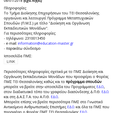
08/01/2018
(έχει λήξει)
Πληροφορίες:
Το Τμήμα Διοίκησης Επιχειρήσεων του ΤΕΙ Θεσσαλονίκης
οργανώνει και λειτουργεί Πρόγραμμα Μεταπτυχιακών
Σπουδών (Π.Μ.Σ.) με τίτλο "Διοίκηση και Οργάνωση
Εκπαιδευτικών Μονάδων".
Για περισσότερες πληροφορίες:
- τηλέφωνο: 2310013450
- e-mail:
information@education-master.gr
- παρακάτω σύνδεσμο
Ιστοσελίδα ΠΜΣ:
LINK
Περισσότερες πληροφορίες σχετικά με το ΠΜΣ Διοίκηση και
Οργάνωση Εκπαιδευτικών Μονάδων που προσφέρει ο Φορέας
ΠΜΣ ΤΕΙ Θεσσαλονίκης καθώς και το
πρόγραμμα σπουδών
μπορείτε να βρείτε στην ιστοσελίδα του Προγράμματος
ΕΔΩ
,
στον διαδικτυακό τόπο του γραφείου διασύνδεσης Δ.Π.Θ.
ΕΔΩ
και στη Δ.Α.Σ.Τ.Α. του Α.Π.Θ.
ΕΔΩ
.
Μπορείτε επίσης να βρείτε περισσότερα ΠΜΣ στο Γνωστικό
Αντικείμενο Ανθρωπιστικές Επιστήμες
ΕΔΩ
και όλα τα ΠΜΣ που
προσφέρει ο Φορέας ΠΜΣ ΤΕΙ Θεσσαλονίκης
ΕΔΩ
.