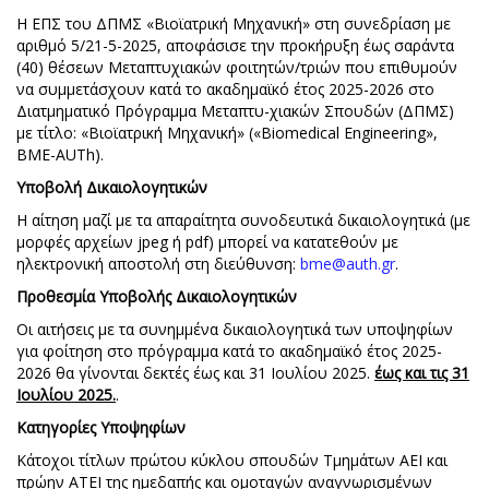
Η ΕΠΣ του ΔΠΜΣ «Βιοϊατρική Μηχανική» στη συνεδρίαση με
αριθμό 5/21-5-2025, αποφάσισε την προκήρυξη έως σαράντα
(40) θέσεων Μεταπτυχιακών φοιτητών/τριών που επιθυμούν
να συμμετάσχουν κατά το ακαδημαϊκό έτος 2025-2026 στο
Διατμηματικό Πρόγραμμα Μεταπτυ-χιακών Σπουδών (ΔΠΜΣ)
με τίτλο: «Βιοϊατρική Μηχανική» («Biomedical Engineering»,
BME-AUTh).
Υποβολή Δικαιολογητικών
Η αίτηση μαζί με τα απαραίτητα συνοδευτικά δικαιολογητικά (με
μορφές αρχείων jpeg ή pdf) μπορεί να κατατεθούν με
ηλεκτρονική αποστολή στη διεύθυνση:
bme@auth.gr
.
Προθεσμία Υποβολής Δικαιολογητικών
Οι αιτήσεις με τα συνημμένα δικαιολογητικά των υποψηφίων
για φοίτηση στο πρόγραμμα κατά το ακαδημαϊκό έτος 2025-
2026 θα γίνονται δεκτές έως και 31 Ιουλίου 2025.
έως και τις 31
Ιουλίου 2025.
.
Κατηγορίες Υποψηφίων
Κάτοχοι τίτλων πρώτου κύκλου σπουδών Τμημάτων ΑΕΙ και
πρώην ΑΤΕΙ της ημεδαπής και ομοταγών αναγνωρισμένων