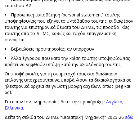
επιπέδου Β2
Προσωπική τοποθέτηση (personal statement) του/της
υποψηφίου/ιας που εξηγεί το υ-πόβαθρο του/της, ενδιαφέρον
του/της για επιστημονικά θέματα του ΔΠΜΣ, τις προσδο¬κίες
του/της από το ΔΠΜΣ, καθώς και τυχόν επαγγελματική
συνάφεια
Βεβαιώσεις προϋπηρεσίας, αν υπάρχουν
Άλλα έγγραφα που κατά την κρίση του/της υποψηφίου/ιας
πρέπει να ληφθούν υπόψη κατά την αξιολόγησή του/της
Οι υποψήφιοι/ες για τη συμμετοχή τους στη διαδικασία
επιλογής υποχρεούνται να υποβά¬λουν τα δικαιολογητικά σε
ηλεκτρονικά αρχεία σε γνωστή μορφή αρχείων, όπως jpeg και
pdf.
Για επιπλέον πληροφορίες δείτε την προκήρυξη :
Αγγλικά
,
Ελληνικά
.
Δε΄ίτε τη σελίδα του ΔΠΜΣ "Βιοϊατρική Μηχανική" 2025-26
εδώ