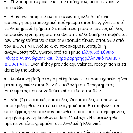
Τίτλοι προπτυχιακών και, αν υπάρχουν, μεταπτυχιακών
σπουδών
Η αναγνώριση τίτλων σπουδών της αλλοδαπής για
εισαγωγή σε μεταπτυχιακό πρόγραμμα σπουδών, γίνεται από
τα Ακαδημαϊκά Τμήματα. Σε περίπτωση που ο πρώτος κύκλος
σπουδών έχει πραγματοποιηθεί στην αλλοδαπή, ο υποψήφιος
δεν υποχρεούται να φέρει την ισοτιμία τίτλων σπουδών από
τον Δ.Ο.Α.Τ.Α.Π. Ακόμα κι αν προσκομίσει ισοτιμία, η
αναγνώριση πάλι γίνεται από το Τμήμα
Ελληνικό Εθνικό
Κέντρο Αναγνώρισης και Πληροφόρησης (Ελληνικό NARIC /
Δ.Ο.Α.Τ.Α.Π.)
. Even if they provide equivalence, recognition is still
done by the School.
Αναλυτική βαθμολογία μαθημάτων των προπτυχιακών ή/και
μεταπτυχιακών σπουδών ή υποβολή του Παραρτήματος
Διπλώματος που συνοδεύει κάθε τίτλο σπουδών
Δύο (2) συστατικές επιστολές. Οι επιστολές μπορούν να
συμπεριληφθούν στα δικαιολογητικά που θα υποβάλει ο/η
υποψήφιος ή να σταλούν απευθείας από τους υπογράφοντες
στη ηλεκτρονική διεύθυνση
bme@auth.gr
. Η επιστολή θα
πρέπει να είναι γραμμένη στα Αγγλικά ή Ελληνικά
Πιστοποιητικό γνώσης της Αγγλικής γλώσσας τουλάχιστον