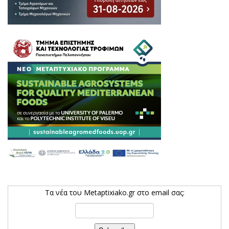
Τα νέα του Metaptixiako.gr στο email σας: