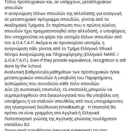
Τίτλοι προπτυχιακών και, αν υπάρχουν, μεταπτυχιακών
σπουδών
Η αναγνώριση τίτλων σπουδών της αλλοδαπής για εισαγωγή
σε μεταπτυχιακό πρόγραμμα σπουδών, γίνεται από τα
Ακαδημαϊκά Τμήματα. Σε περίπτωση που ο πρώτος κύκλος
σπουδών έχει πραγματοποιηθεί στην αλλοδαπή, ο υποψήφιος
δεν υποχρεούται να φέρει την ισοτιμία τίτλων σπουδών από
τον Δ.Ο.Α.Τ.Α.Π. Ακόμα κι αν προσκομίσει ισοτιμία, η
αναγνώριση πάλι γίνεται από το Τμήμα Ελληνικό Εθνικό
Κέντρο Αναγνώρισης και Πληροφόρησης (Ελληνικό NARIC /
Δ.Ο.Α.Τ.Α.Π.). Even if they provide equivalence, recognition is still
done by the School.
Αναλυτική βαθμολογία μαθημάτων των προπτυχιακών ή/και
μεταπτυχιακών σπουδών ή υποβολή του Παραρτήματος
Διπλώματος που συνοδεύει κάθε τίτλο σπουδών
Δύο (2) συστατικές επιστολές. Οι επιστολές μπορούν να
συμπεριληφθούν στα δικαιολογητικά που θα υποβάλει ο/η
υποψήφιος ή να σταλούν απευθείας από τους υπογράφοντες
στη ηλεκτρονική διεύθυνση
bme@auth.gr
. Η επιστολή θα
πρέπει να είναι γραμμένη στα Αγγλικά ή Ελληνικά
Πιστοποιητικό γνώσης της Αγγλικής γλώσσας τουλάχιστον
επιπέδου Β2
Προσωπική τοποθέτηση (personal statement) του/της