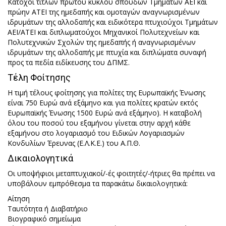
Κάτοχοι τίτλων πρώτου κύκλου σπουδών Τμημάτων ΑΕΙ και
πρώην ΑΤΕΙ της ημεδαπής και ομοταγών αναγνωρισμένων
ιδρυμάτων της αλλοδαπής και ειδικότερα πτυχιούχοι Τμημάτων
ΑΕΙ/ΑΤΕΙ και διπλωματούχοι Μηχανικοί Πολυτεχνείων και
Πολυτεχνικών Σχολών της ημεδαπής ή αναγνωρισμένων
ιδρυμάτων της αλλοδαπής με πτυχία και διπλώματα συναφή
προς τα πεδία ειδίκευσης του ΔΠΜΣ.
Τέλη Φοίτησης
Η τιμή τέλους φοίτησης για πολίτες της Ευρωπαϊκής Ένωσης
είναι 750 Ευρώ ανά εξάμηνο και για πολίτες κρατών εκτός
Ευρωπαϊκής Ένωσης 1500 Ευρώ ανά εξάμηνο). Η καταβολή
όλου του ποσού του εξαμήνου γίνεται στην αρχή κάθε
εξαμήνου στο λογαριασμό του Ειδικών Λογαριασμών
Κονδυλίων Έρευνας (Ε.Λ.Κ.Ε.) του Α.Π.Θ.
Δικαιολογητικά
Οι υποψήφιοι μεταπτυχιακοί/-ές φοιτητές/-ήτριες θα πρέπει να
υποβάλουν εμπρόθεσμα τα παρακάτω δικαιολογητικά:
Αίτηση
Ταυτότητα ή Διαβατήριο
Βιογραφικό σημείωμα