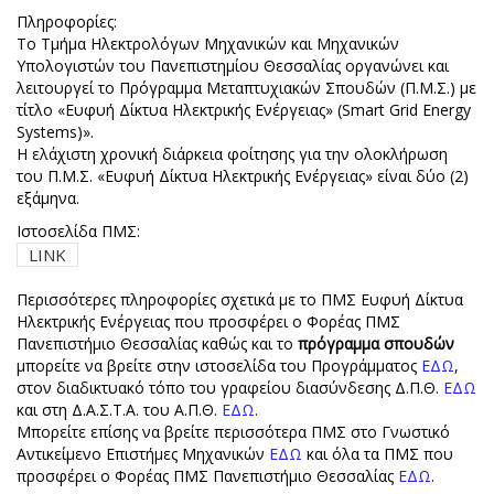
Πληροφορίες:
Το Τμήμα Ηλεκτρολόγων Μηχανικών και Μηχανικών
Υπολογιστών του Πανεπιστημίου Θεσσαλίας οργανώνει και
λειτουργεί το Πρόγραμμα Μεταπτυχιακών Σπουδών (Π.Μ.Σ.) με
τίτλο «Ευφυή Δίκτυα Ηλεκτρικής Ενέργειας» (Smart Grid Energy
Systems)».
Η ελάχιστη χρονική διάρκεια φοίτησης για την ολοκλήρωση
του Π.Μ.Σ. «Ευφυή Δίκτυα Ηλεκτρικής Ενέργειας» είναι δύο (2)
εξάμηνα.
Ιστοσελίδα ΠΜΣ:
LINK
Περισσότερες πληροφορίες σχετικά με το ΠΜΣ Ευφυή Δίκτυα
Ηλεκτρικής Ενέργειας που προσφέρει ο Φορέας ΠΜΣ
Πανεπιστήμιο Θεσσαλίας καθώς και το
πρόγραμμα σπουδών
μπορείτε να βρείτε στην ιστοσελίδα του Προγράμματος
ΕΔΩ
,
στον διαδικτυακό τόπο του γραφείου διασύνδεσης Δ.Π.Θ.
ΕΔΩ
και στη Δ.Α.Σ.Τ.Α. του Α.Π.Θ.
ΕΔΩ
.
Μπορείτε επίσης να βρείτε περισσότερα ΠΜΣ στο Γνωστικό
Αντικείμενο Επιστήμες Μηχανικών
ΕΔΩ
και όλα τα ΠΜΣ που
προσφέρει ο Φορέας ΠΜΣ Πανεπιστήμιο Θεσσαλίας
ΕΔΩ
.