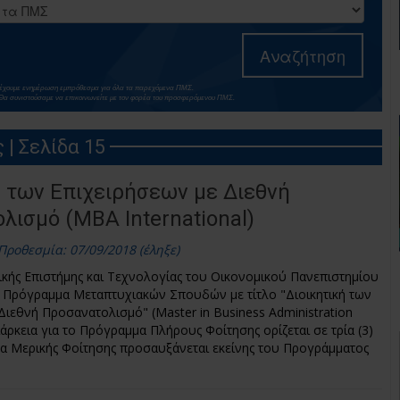
Αναζήτηση
α έχουμε ενημέρωση εμπρόθεσμα για όλα τα παρεχόμενα ΠΜΣ.
Θα συνιστούσαμε να επικοινωνείτε με τον φορέα του προσφερόμενου ΠΜΣ.
| Σελίδα 15
ή των Επιχειρήσεων με Διεθνή
λισμό (MBA International)
Προθεσμία: 07/09/2018 (έληξε)
ικής Επιστήμης και Τεχνολογίας του Οικονομικού Πανεπιστημίου
 Πρόγραμμα Μεταπτυχιακών Σπουδών με τίτλο "Διοικητική των
Διεθνή Προσανατολισμό" (Master in Business Administration
διάρκεια για το Πρόγραμμα Πλήρους Φοίτησης ορίζεται σε τρία (3)
μα Μερικής Φοίτησης προσαυξάνεται εκείνης του Προγράμματος