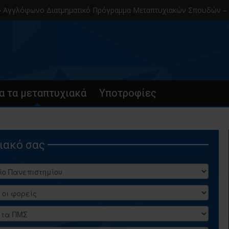
φωνο Διατμηματικό Πρόγραμμα Μεταπτυχιακών Σπουδών – Α.Π.Θ.
α τα μεταπτυχιακά
Υποτροφίες
ιακό σας