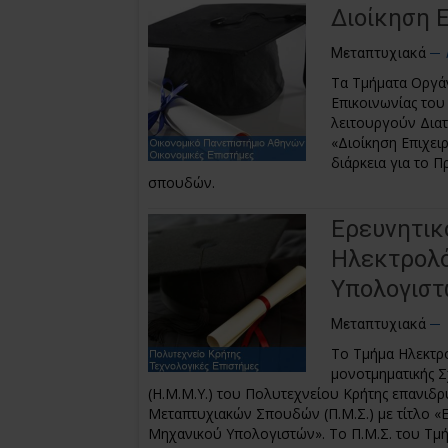
Διοίκηση 
Μεταπτυχιακά
Τα Τμήματα Οργάν
Επικοινωνίας το
λειτουργούν Δια
«Διοίκηση Επιχειρ
διάρκεια για το 
σπουδών.
Ερευνητικό
Ηλεκτρολό
Υπολογισ
Μεταπτυχιακά
Το Τμήμα Ηλεκτρ
μονοτμηματικής 
(Η.Μ.Μ.Υ.) του Πολυτεχνείου Κρήτης επανιδρ
Μεταπτυχιακών Σπουδών (Π.Μ.Σ.) με τίτλο «
Μηχανικού Υπολογιστών». Το Π.Μ.Σ. του Τμήμ