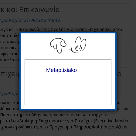
κ και Επικοινωνία
Προθεσμία: 21/09/2018 (έληξε)
νγκ και Επικοινωνίας της Σχολής Διοίκησης Επιχειρήσεων του
επιστημίου Αθηνών οργανώνει και λειτουργεί Πρόγραμμα
ουδών με τίτλο «Μάρκετινγκ και Επικοινωνία» (MSc in
munication) με τις εξής ειδικεύσεις: α) Μάρκετινγκ και
σφέρεται σε τμήματα Πλήρους και Μερικής Φοίτησης) β)
ανατολισμό (προσφέρεται σε τμήμα Πλήρους Φοίτησης).
Επιχειρήσεων για στελέχη (Εxecutive
Προθεσμία: 22/05/2017 (έληξε)
ωσης και Διοίκησης Επιχειρήσεων, Διοικητικής Επιστήμης και
Μάρκετινγκ και Επικοινωνίας της Σχολής Διοίκησης Επιχειρήσεων
 Πανεπιστημίου Αθηνών οργανώνουν και λειτουργούν
τίτλο «Διοίκηση Επιχειρήσεων για Στελέχη» (Executive Master
 Η χρονική διάρκεια για το Πρόγραμμα Πλήρους Φοίτησης ορίζεται