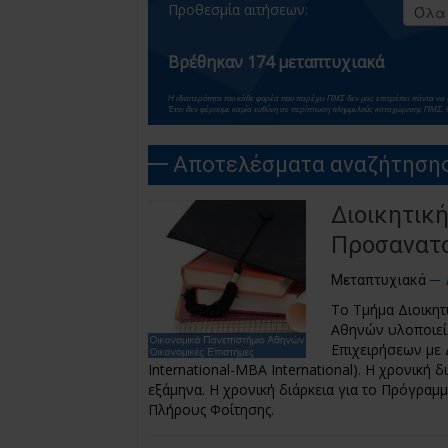
Προθεσμία αιτήσεων:
Βρέθηκαν 174 μεταπτυχιακά
Η ιδιαιτερότητα του κάθε φορέα που παρέχει ΠΜΣ δεν μας επιτρέπει πάντα ν
Έτσι δεν φέρουμε καμία ευθύνη σε περίπτωση πλημμελούς καταχώρισης ΠΜΣ. 
Αποτελέσματα αναζήτησης 
Διοικητικ
Προσανατο
Μεταπτυχιακά
Το Τμήμα Διοικητ
Αθηνών υλοποιεί
Επιχειρήσεων με 
International-MBA International). Η χρονική 
εξάμηνα. Η χρονική διάρκεια για το Πρόγραμ
Πλήρους Φοίτησης.