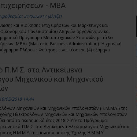
Επιχειρήσεων - ΜΒΑ
Προθεσμία: 31/05/2017 (έληξε)
ωσης και Διοίκησης Επιχειρήσεων και Μάρκετινγκ και
υ Οικονομικού Πανεπιστημίου Αθηνών οργανώνουν και
τμηματικό Πρόγραμμα Μεταπτυχιακών Σπουδών με τίτλο
ήσεων: ΜΒΑ» (Master in Business Administration). Η χρονική
Πρόγραμμα Πλήρους Φοίτησης είναι τέσσερα (4) εξάμηνα
 Π.Μ.Σ. στα Αντικείμενα
γου Μηχανικού και Μηχανικού
τών
18/05/2018 14:44
ολόγων Μηχανικών και Μηχανικών Υπολογιστών (Η.Μ.Μ.Υ.) της
Σχολής Ηλεκτρολόγων Μηχανικών και Μηχανικών Υπολογιστών
ύει από το ακαδημαϊκό έτος 2018-2019 το Πρόγραμμα
Ερευνητικό Π.Μ.Σ. στα Αντικείμενα Ηλεκτρολόγου Μηχανικού και
ατος Η.Μ.Μ.Υ. της μονοτμηματικής Σχολής Η.Μ.Μ.Υ.