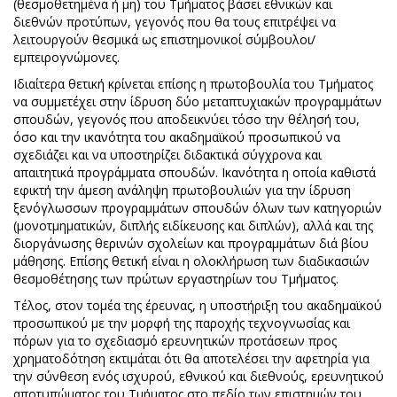
(θεσμοθετημένα ή μη) του Τμήματος βάσει εθνικών και
διεθνών προτύπων, γεγονός που θα τους επιτρέψει να
λειτουργούν θεσμικά ως επιστημονικοί σύμβουλοι/
εμπειρογνώμονες.
Ιδιαίτερα θετική κρίνεται επίσης η πρωτοβουλία του Τμήματος
να συμμετέχει στην ίδρυση δύο μεταπτυχιακών προγραμμάτων
σπουδών, γεγονός που αποδεικνύει τόσο την θέλησή του,
όσο και την ικανότητα του ακαδημαϊκού προσωπικού να
σχεδιάζει και να υποστηρίζει διδακτικά σύγχρονα και
απαιτητικά προγράμματα σπουδών. Ικανότητα η οποία καθιστά
εφικτή την άμεση ανάληψη πρωτοβουλιών για την ίδρυση
ξενόγλωσσων προγραμμάτων σπουδών όλων των κατηγοριών
(μονοτμηματικών, διπλής ειδίκευσης και διπλών), αλλά και της
διοργάνωσης θερινών σχολείων και προγραμμάτων διά βίου
μάθησης. Επίσης θετική είναι η ολοκλήρωση των διαδικασιών
θεσμοθέτησης των πρώτων εργαστηρίων του Τμήματος.
Τέλος, στον τομέα της έρευνας, η υποστήριξη του ακαδημαϊκού
προσωπικού με την μορφή της παροχής τεχνογνωσίας και
πόρων για το σχεδιασμό ερευνητικών προτάσεων προς
χρηματοδότηση εκτιμάται ότι θα αποτελέσει την αφετηρία για
την σύνθεση ενός ισχυρού, εθνικού και διεθνούς, ερευνητικού
αποτυπώματος του Τμήματος στο πεδίο των επιστημών του