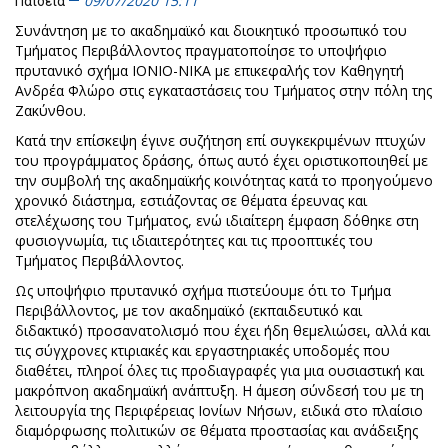
09/07/2020 15:11
Παιδεία
Συνάντηση με το ακαδημαϊκό και διοικητικό προσωπικό του
Τμήματος Περιβάλλοντος πραγματοποίησε το υποψήφιο
πρυτανικό σχήμα ΙΟΝΙΟ-ΝΙΚΑ με επικεφαλής τον Καθηγητή
Ανδρέα Φλώρο στις εγκαταστάσεις του Τμήματος στην πόλη της
Ζακύνθου.
Κατά την επίσκεψη έγινε συζήτηση επί συγκεκριμένων πτυχών
του προγράμματος δράσης, όπως αυτό έχει οριστικοποιηθεί με
την συμβολή της ακαδημαϊκής κοινότητας κατά το προηγούμενο
χρονικό διάστημα, εστιάζοντας σε θέματα έρευνας και
στελέχωσης του Τμήματος, ενώ ιδιαίτερη έμφαση δόθηκε στη
φυσιογνωμία, τις ιδιαιτερότητες και τις προοπτικές του
Τμήματος Περιβάλλοντος.
Ως υποψήφιο πρυτανικό σχήμα πιστεύουμε ότι το Τμήμα
Περιβάλλοντος, με τον ακαδημαϊκό (εκπαιδευτικό και
διδακτικό) προσανατολισμό που έχει ήδη θεμελιώσει, αλλά και
τις σύγχρονες κτιριακές και εργαστηριακές υποδομές που
διαθέτει, πληροί όλες τις προδιαγραφές για μια ουσιαστική και
μακρόπνοη ακαδημαϊκή ανάπτυξη. Η άμεση σύνδεσή του με τη
λειτουργία της Περιφέρειας Ιονίων Νήσων, ειδικά στο πλαίσιο
διαμόρφωσης πολιτικών σε θέματα προστασίας και ανάδειξης