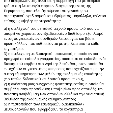
του περιβάλλοντος, αλλά και η συμμετοχή του με θεσμικό
τρόπο στη λειτουργία φορέων διαχείρισης εντός της
Περιφέρειας, αποτελεί ζητούμενο του γενικότερου
στρατηγικού σχεδιασμού του Ιδρύματος. Παράλληλα, κρίνεται
επίσης ως υψηλής προτεραιότητας:
α) η στελέχωσή του με ειδικό τεχνικό προσωπικό που να
μπορεί να χειριστεί τον εξειδικευμένο διαθέσιμο εξοπλισμό
εντός συγκεκριμένων συνθηκών λειτουργίας και βάσει
πρωτοκόλλων που καθορίζονται με ακρίβεια από το κάθε
εργαστήριο,
β) η στελέχωση με διοικητικό προσωπικό, η οποία αν και
προχωρά σε επίπεδο γραμματείας, απαιτείται σε επίπεδο ενός
διοικητικού κόμβου στο νησί της Ζακύνθου, στον οποίο θα
ενταχθούν συγκεκριμένες υπηρεσίες που σχετίζονται με την
άμεση εξυπηρέτηση των μελών της ακαδημαϊκής κοινότητας
(φοιτητών, διδακτικού και λοιπού προσωπικού),
γ) η ανέγερση μιας σύγχρονης φοιτητικής εστίας, η οποία θα
συμβάλει στην προσέλκυση υποψηφίων προς σπουδές, την
ποιοτική αναβάθμιση των σπουδών αλλά και την ουσιαστική
βελτίωση της ακαδημαϊκής καθημερινότητας,
δ) η πιστοποίηση των εσωτερικών διαδικασιών /
μεθοδολογιών που εφαρμόζουν τα εργαστήρια