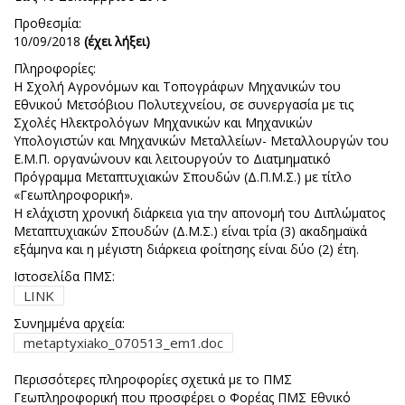
Προθεσμία:
10/09/2018
(έχει λήξει)
Πληροφορίες:
Η Σχολή Αγρονόμων και Τοπογράφων Μηχανικών του
Εθνικού Μετσόβιου Πολυτεχνείου, σε συνεργασία με τις
Σχολές Ηλεκτρολόγων Μηχανικών και Μηχανικών
Υπολογιστών και Μηχανικών Μεταλλείων- Μεταλλουργών του
Ε.Μ.Π. οργανώνουν και λειτουργούν το Διατμηματικό
Πρόγραμμα Μεταπτυχιακών Σπουδών (Δ.Π.Μ.Σ.) με τίτλο
«Γεωπληροφορική».
Η ελάχιστη χρονική διάρκεια για την απονομή του Διπλώματος
Μεταπτυχιακών Σπουδών (Δ.Μ.Σ.) είναι τρία (3) ακαδημαϊκά
εξάμηνα και η μέγιστη διάρκεια φοίτησης είναι δύο (2) έτη.
Ιστοσελίδα ΠΜΣ:
LINK
Συνημμένα αρχεία:
metaptyxiako_070513_em1.doc
Περισσότερες πληροφορίες σχετικά με το ΠΜΣ
Γεωπληροφορική που προσφέρει ο Φορέας ΠΜΣ Εθνικό