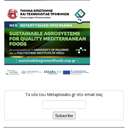
Τα νέα του Metaptixiako.gr στο email σας: