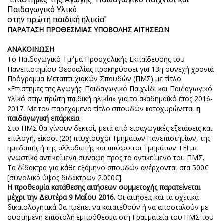
Παιδαγωγικό Υλικό
στην πρώτη παιδική ηλικία"
ΠΑΡΑΤΑΣΗ ΠΡΟΘΕΣΜΙΑΣ ΥΠΟΒΟΛΗΣ ΑΙΤΗΣΕΩΝ
ΑΝΑΚΟΙΝΩΣΗ
Το Παιδαγωγικό Τμήμα Προσχολικής Εκπαίδευσης του
Πανεπιστημίου Θεσσαλίας προκηρύσσει για 13η συνεχή χρονιά
Πρόγραμμα Μεταπτυχιακών Σπουδών (ΠΜΣ) με τίτλο
«Επιστήμες της Αγωγής: Παιδαγωγικό Παιχνίδι και Παιδαγωγικό
Υλικό στην πρώτη παιδική ηλικία» για το ακαδημαϊκό έτος 2016-
2017. Με τον παρεχόμενο τίτλο σπουδών κατοχυρώνεται
η
παιδαγωγική επάρκεια
.
Στο ΠΜΣ θα γίνουν δεκτοί, μετά από εισαγωγικές εξετάσεις και
επιλογή, είκοσι (20) πτυχιούχοι Τμημάτων Πανεπιστημίων, της
ημεδαπής ή της αλλοδαπής και απόφοιτοι Τμημάτων ΤΕΙ με
γνωστικά αντικείμενα συναφή προς το αντικείμενο του ΠΜΣ.
Τα δίδακτρα για κάθε εξάμηνο σπουδών ανέρχονται στα 500€
[συνολικό ύψος διδάκτρων 2.000€].
Η προθεσμία κατάθεσης αιτήσεων συμμετοχής
παρατείνεται
μέχρι την Δευτέρα 9 Μαΐου 2016.
Οι αιτήσεις και τα σχετικά
δικαιολογητικά θα πρέπει να κατατεθούν ή να αποσταλούν με
συστημένη επιστολή εμπρόθεσμα στη Γραμματεία του ΠΜΣ του