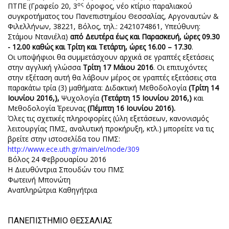
ος
ΠΤΠΕ (Γραφείο 20, 3
όροφος, νέο κτίριο παραλιακού
συγκροτήματος του Πανεπιστημίου Θεσσαλίας, Αργοναυτών &
Φιλελλήνων, 38221, Βόλος, τηλ.: 2421074861, Υπεύθυνη:
Στάμου Ντανιέλα)
από Δευτέρα έως και Παρασκευή, ώρες 09.30
- 12.00 καθώς και Τρίτη και Τετάρτη, ώρες 16.00 – 17.30
.
Οι υποψήφιοι θα συμμετάσχουν αρχικά σε γραπτές εξετάσεις
στην αγγλική γλώσσα
Τρίτη 17 Μάιου 2016
. Οι επιτυχόντες
στην εξέταση αυτή θα λάβουν μέρος σε γραπτές εξετάσεις στα
παρακάτω τρία (3) μαθήματα: Διδακτική Μεθοδολογία
(Τρίτη 14
Ιουνίου 2016,),
Ψυχολογία
(Τετάρτη 15 Ιουνίου 2016,)
και
Μεθοδολογία Έρευνας
(Πέμπτη 16 Ιουνίου 2016).
Όλες τις σχετικές πληροφορίες (ύλη εξετάσεων, κανονισμός
λειτουργίας ΠΜΣ, αναλυτική προκήρυξη, κτλ.) μπορείτε να τις
βρείτε στην ιστοσελίδα του ΠΜΣ:
http://www.ece.uth.gr/main/el/node/309
Βόλος 24 Φεβρουαρίου 2016
Η Διευθύντρια Σπουδών του ΠΜΣ
Φωτεινή Μπονώτη
Αναπληρώτρια Καθηγήτρια
ΠΑΝΕΠΙΣΤΗΜΙΟ ΘΕΣΣΑΛΙΑΣ