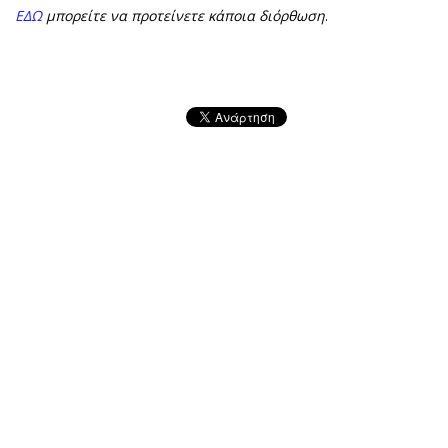
ΕΔΩ
μπορείτε να προτείνετε κάποια διόρθωση
.