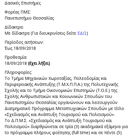
Δασικές Επιστήμες
Φορέας ΠΜΣ:
Πανεπιστήμιο Θεσσαλίας
Δίδακτρα:
Με δίδακτρα (Για διευκρινίσεις δείτε
ΕΔΩ
)
Περίοδος αιτήσεων:
Έως 18/09/2018
Προθεσμία:
18/09/2018
(έχει λήξει)
Πληροφορίες:
Το Τμήμα Μηχανικών Χωροταξίας, Πολεοδομίας και
Περιφερειακής Ανάπτυξης (Τ.Μ.Χ.Π.Π.Α.) της Πολυτεχνικής
Σχολής και το Τμήμα Οικονομικών Επιστημών (Τ.Ο.Ε.) της
Σχολής Ανθρωπιστικών και Κοινωνικών Σπουδών του
Πανεπιστημίου Θεσσαλίας οργανώνουν και λειτουργούν
Διατμηματικό Πρόγραμμα Μεταπτυχιακών Σπουδών με τίτλο
«Σχεδιασμός και Ανάπτυξη Τουρισμού και Πολιτισμού».
Το Δ.Π.Μ.Σ. «Σχεδιασμός και Ανάπτυξη Τουρισμού και
Πολιτισμού» διαρθρώνεται σε τρία (3) ακαδημαϊκά εξάμηνα για
το πρόγραμμα πλήρους φοίτησης (full time) και σε πέντε (5)