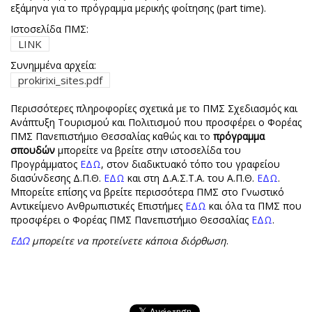
εξάμηνα για το πρόγραμμα μερικής φοίτησης (part time).
Ιστοσελίδα ΠΜΣ:
LINK
Συνημμένα αρχεία:
prokirixi_sites.pdf
Περισσότερες πληροφορίες σχετικά με το ΠΜΣ Σχεδιασμός και
Ανάπτυξη Τουρισμού και Πολιτισμού που προσφέρει ο Φορέας
ΠΜΣ Πανεπιστήμιο Θεσσαλίας καθώς και το
πρόγραμμα
σπουδών
μπορείτε να βρείτε στην ιστοσελίδα του
Προγράμματος
ΕΔΩ
, στον διαδικτυακό τόπο του γραφείου
διασύνδεσης Δ.Π.Θ.
ΕΔΩ
και στη Δ.Α.Σ.Τ.Α. του Α.Π.Θ.
ΕΔΩ
.
Μπορείτε επίσης να βρείτε περισσότερα ΠΜΣ στο Γνωστικό
Αντικείμενο Ανθρωπιστικές Επιστήμες
ΕΔΩ
και όλα τα ΠΜΣ που
προσφέρει ο Φορέας ΠΜΣ Πανεπιστήμιο Θεσσαλίας
ΕΔΩ
.
ΕΔΩ
μπορείτε να προτείνετε κάποια διόρθωση
.